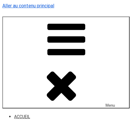
Aller au contenu principal
AUBE dans l'Orne
Site officiel de la commune
Menu
ACCUEIL