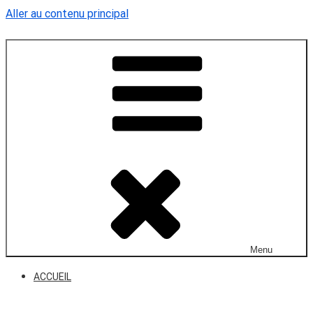
Aller au contenu principal
AUBE dans l'Orne
Site officiel de la commune
Menu
ACCUEIL